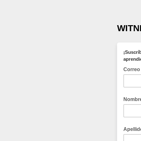
WITNE
¡Suscrí
aprendi
Correo
Nombr
Apellid