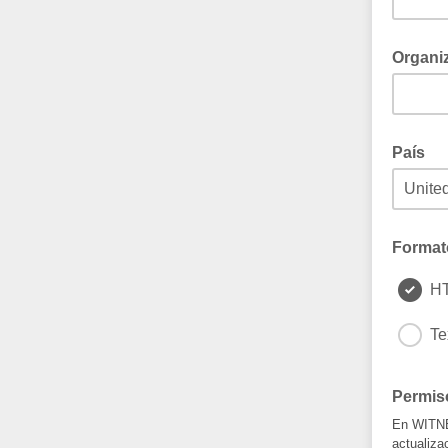
Organi
País
Format
H
Te
Permis
En WITNES
actualiza